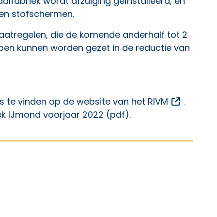
alfabriek wordt afzuiging geïnstalleerd, en
en stofschermen.
aatregelen, die de komende anderhalf tot 2
ppen kunnen worden gezet in de reductie van
Opent ee
is te vinden op de
website van het RIVM
.
k IJmond voorjaar 2022 (pdf)
.
p Facebook
ht op X
 bericht op LinkedIn