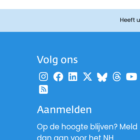
Heeft 
Volg ons
Ga naar de pagina
Ga naar de pag
Ga naar de p
Ga naar d
Ga 
Ga naa
Ga naar de RSS-fe
Aanmelden
Op de hoogte blijven? Meld
dan aan voor het NH