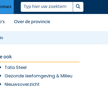
ontact
Zoeken
o's
Over de provincie
io
ie ook
Tata Steel
Gezonde leefomgeving & Milieu
Nieuwsoverzicht