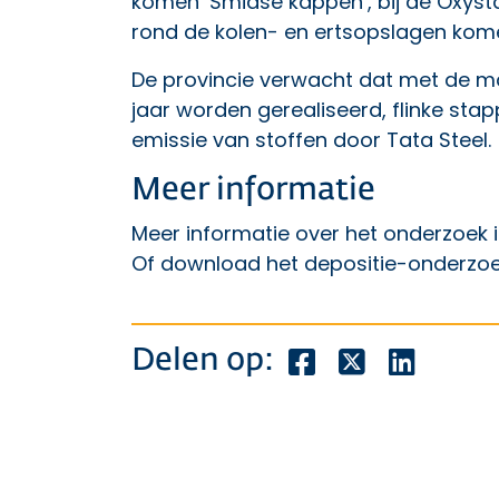
komen ‘Smidse kappen’, bij de Oxysta
rond de kolen- en ertsopslagen kom
De provincie verwacht dat met de m
jaar worden gerealiseerd, flinke sta
emissie van stoffen door Tata Steel.
Meer informatie
Meer informatie over het onderzoek 
Of download het
depositie-onderzoe
Deel dit bericht o
Deel dit beric
Deel dit
Delen op: