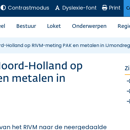
Contrastmodus
Dyslexie-font
Print
C
el
Bestuur
Loket
Onderwerpen
Regi
ord-Holland op RIVM-meting PAK en metalen in IJmondreg
Noord-Holland op
Z
n metalen in
 van het RIVM naar de neergedaalde