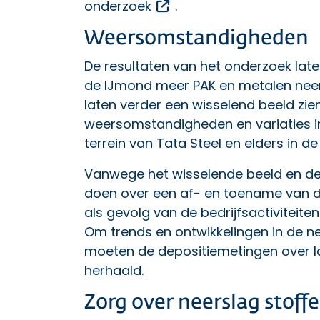
Opent een externe link
onderzoek
.
Weersomstandigheden
De resultaten van het onderzoek laten
de IJmond meer PAK en metalen neer
laten verder een wisselend beeld zien
weersomstandigheden en variaties in
terrein van Tata Steel en elders in d
Vanwege het wisselende beeld en de
doen over een af- en toename van d
als gevolg van de bedrijfsactiviteite
Om trends en ontwikkelingen in de ne
moeten de depositiemetingen over l
herhaald.
Zorg over neerslag stoff