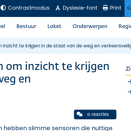
Contrastmodus
Dyslexie-font
Print
C
el
Bestuur
Loket
Onderwerpen
Regi
 inzicht te krijgen in de staat van de weg en verkeersveili
 om inzicht te krijgen
Z
 weg en
0 reacties
en hebben slimme sensoren die nuttige