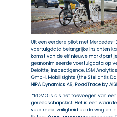
Uit een eerdere pilot met Mercedes-
voertuigdata belangrijke inzichten 
komst van de elf nieuwe marktparti
geanonimiseerde voertuigdata op vee
Deloitte, Inspectigence, LSM Analyti
GmbH, Mobilisights (the Stellantis D
NIRA Dynamics AB, RoadTrace by AISI
“ROMO is als het toevoegen van een
gereedschapskist. Het is een waarde
voor meer veiligheid op de weg en in
Rutger Krans, programmamanager Dat