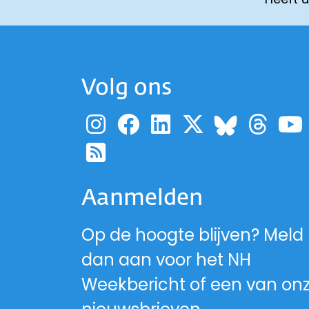
Volg ons
Ga naar de pagina
Ga naar de pag
Ga naar de p
Ga naar d
Ga 
Ga naa
Ga naar de RSS-fe
Aanmelden
Op de hoogte blijven? Meld
dan aan voor het NH
Weekbericht of een van on