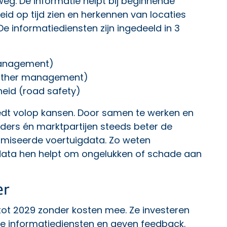
eg. De informatie helpt bij beginnende
d op tijd zien en herkennen van locaties
De informatiediensten zijn ingedeeld in 3
anagement)
ather management)
heid (road safety)
edt volop kansen. Door samen te werken en
rders én marktpartijen steeds beter de
miseerde voertuigdata. Zo weten
data hen helpt om ongelukken of schade aan
er
t 2029 zonder kosten mee. Ze investeren
we informatiediensten en geven feedback.