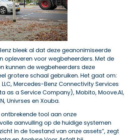
Benz bleek al dat deze geanonimiseerde
kan opleveren voor wegbeheerders. Met de
jen kunnen de wegbeheerders deze
l grotere schaal gebruiken. Het gaat om:
cs LLC, Mercedes-Benz Connectivity Services
ata as a Service Company), Mobito, Moove.AI,
N, Univrses en Xouba.
 ontbrekende tool aan onze
volle aanvulling op de huidige systemen
zicht in de toestand van onze assets”, zegt
a en Analyse Voor Asfalt bij