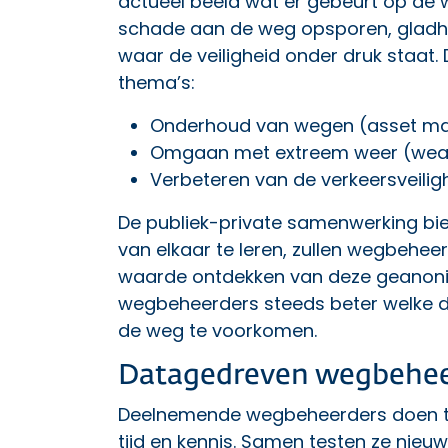
actueel beeld wat er gebeurt op de w
schade aan de weg opsporen, gladhei
waar de veiligheid onder druk staat. 
thema’s:
Onderhoud van wegen (asset m
Omgaan met extreem weer (we
Verbeteren van de verkeersveilig
De publiek-private samenwerking bi
van elkaar te leren, zullen wegbehee
waarde ontdekken van deze geanoni
wegbeheerders steeds beter welke 
de weg te voorkomen.
Datagedreven wegbehe
Deelnemende wegbeheerders doen to
tijd en kennis. Samen testen ze nieu