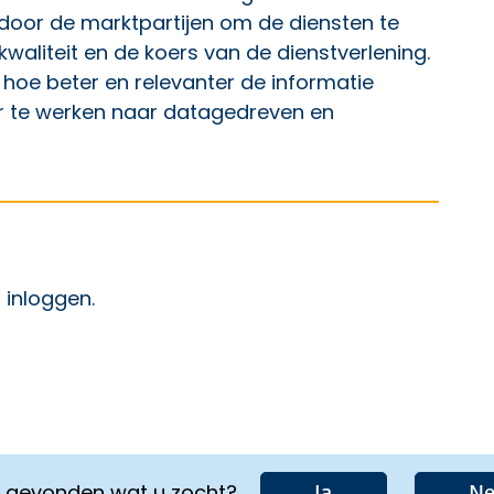
door de marktpartijen om de diensten te
waliteit en de koers van de dienstverlening.
e beter en relevanter de informatie
er te werken naar datagedreven en
p Facebook
ht op X
 bericht op LinkedIn
t
inloggen
.
u gevonden wat u zocht?