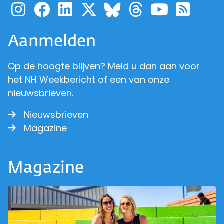
Ga naar de pagina van pr
Ga naar de pagina van
Ga naar de pagina 
Ga naar de pagi
Ga naar d
Ga naa
Ga 
Ga naar de p
Aanmelden
Op de hoogte blijven? Meld u dan aan voor
het NH Weekbericht of een van onze
nieuwsbrieven.
Nieuwsbrieven
Magazine
Magazine