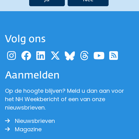
Volg ons
Ga naar de pagina van pr
Ga naar de pagina van
Ga naar de pagina 
Ga naar de pagi
Ga naar d
Ga naa
Ga 
Ga naar de p
Aanmelden
Op de hoogte blijven? Meld u dan aan voor
het NH Weekbericht of een van onze
nieuwsbrieven.
Nieuwsbrieven
Magazine