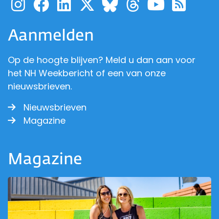
Ga naar de pagina van pr
Ga naar de pagina van
Ga naar de pagina 
Ga naar de pagi
Ga naar d
Ga naa
Ga 
Ga naar de p
Aanmelden
Op de hoogte blijven? Meld u dan aan voor
het NH Weekbericht of een van onze
nieuwsbrieven.
Nieuwsbrieven
Magazine
Magazine