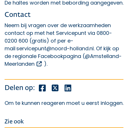
De haltes worden met bebording aangegeven.
Contact
Neem bij vragen over de werkzaamheden
contact op met het Servicepunt via 0800-
0200 600 (gratis) of per e-
mail
servicepunt@noord-holland.nl
. Of kijk op
de regionale Facebookpagina (
@Amstelland-
Opent een externe link
Meerlanden
).
Deel dit bericht op Facebook
Deel dit bericht op X
Deel dit bericht op Lin
Delen op:
Om te kunnen reageren moet u eerst
inloggen
.
Zie ook