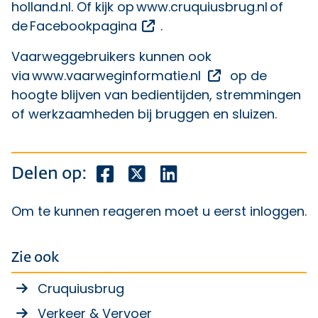
holland.nl
. Of kijk op
www.cruquiusbrug.nl
of
Opent een externe link
de
Facebookpagina
.
Vaarweggebruikers kunnen ook
Opent een exter
via
www.vaarweginformatie.nl
op de
hoogte blijven van bedientijden, stremmingen
of werkzaamheden bij bruggen en sluizen.
Deel dit bericht op Facebook
Deel dit bericht op X
Deel dit bericht op Lin
Delen op:
Om te kunnen reageren moet u eerst
inloggen
.
Zie ook
Cruquiusbrug
Verkeer & Vervoer