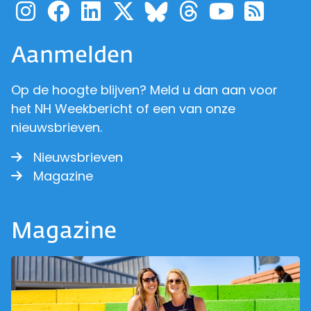
Ga naar de pagina van pr
Ga naar de pagina van
Ga naar de pagina 
Ga naar de pagi
Ga naar d
Ga naa
Ga 
Ga naar de p
Aanmelden
Op de hoogte blijven? Meld u dan aan voor
het NH Weekbericht of een van onze
nieuwsbrieven.
Nieuwsbrieven
Magazine
Magazine