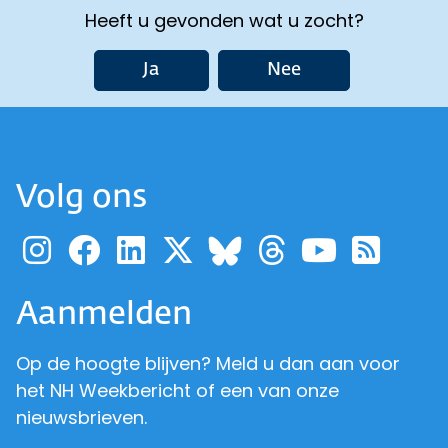
Heeft u gevonden wat u zocht?
Ja
Nee
Volg ons
Ga naar de pagina van pr
Ga naar de pagina van
Ga naar de pagina 
Ga naar de pagi
Ga naar d
Ga naa
Ga 
Ga naar de p
Aanmelden
Op de hoogte blijven? Meld u dan aan voor
het NH Weekbericht of een van onze
nieuwsbrieven.