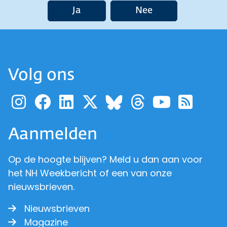
Ja
Nee
Volg ons
Ga naar de pagina van pr
Ga naar de pagina van
Ga naar de pagina 
Ga naar de pagi
Ga naar d
Ga naa
Ga 
Ga naar de p
Aanmelden
Op de hoogte blijven? Meld u dan aan voor
het NH Weekbericht of een van onze
nieuwsbrieven.
Nieuwsbrieven
Magazine