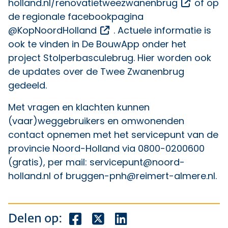
Opent ee
holland.nl/renovatietweezwanenbrug
of op
de regionale facebookpagina
Opent een externe link
@KopNoordHolland
. Actuele informatie is
ook te vinden in De BouwApp onder het
project Stolperbasculebrug. Hier worden ook
de updates over de Twee Zwanenbrug
gedeeld.
Met vragen en klachten kunnen
(vaar)weggebruikers en omwonenden
contact opnemen met het servicepunt van de
provincie Noord-Holland via 0800-0200600
(gratis), per mail:
servicepunt@noord-
holland.nl
of
bruggen-pnh@reimert-almere.nl
.
Deel dit bericht op Facebook
Deel dit bericht op X
Deel dit bericht op Lin
Delen op: