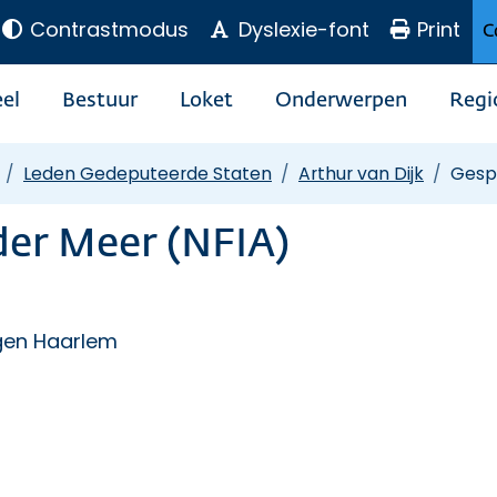
Contrastmodus
Dyslexie-font
Print
C
el
Bestuur
Loket
Onderwerpen
Regi
Leden Gedeputeerde Staten
Arthur van Dijk
Gespr
der Meer (NFIA)
egen Haarlem
terne link