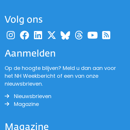
Volg ons
Ga naar de pagina van pr
Ga naar de pagina van
Ga naar de pagina 
Ga naar de pagi
Ga naar d
Ga naa
Ga 
Ga naar de p
Aanmelden
Op de hoogte blijven? Meld u dan aan voor
het NH Weekbericht of een van onze
nieuwsbrieven.
Nieuwsbrieven
Magazine
Magazine