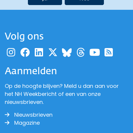
Volg ons
Ga naar de pagina van pr
Ga naar de pagina van
Ga naar de pagina 
Ga naar de pagi
Ga naar d
Ga naa
Ga 
Ga naar de p
Aanmelden
Op de hoogte blijven? Meld u dan aan voor
het NH Weekbericht of een van onze
nieuwsbrieven.
Nieuwsbrieven
Magazine