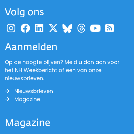
Volg ons
Ga naar de pagina van pr
Ga naar de pagina van
Ga naar de pagina 
Ga naar de pagi
Ga naar d
Ga naa
Ga 
Ga naar de p
Aanmelden
Op de hoogte blijven? Meld u dan aan voor
het NH Weekbericht of een van onze
nieuwsbrieven.
Nieuwsbrieven
Magazine
Magazine