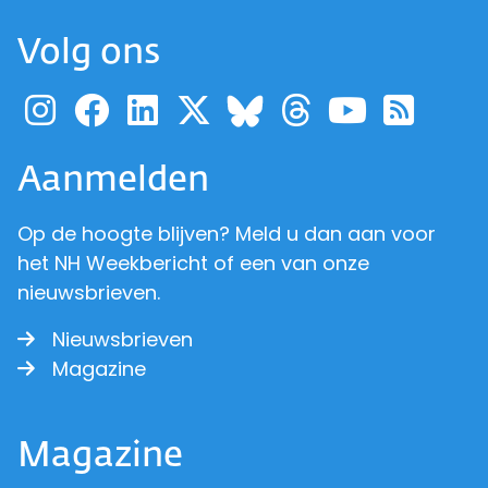
Volg ons
Ga naar de pagina van pr
Ga naar de pagina van
Ga naar de pagina 
Ga naar de pagi
Ga naar d
Ga naa
Ga 
Ga naar de p
Aanmelden
Op de hoogte blijven? Meld u dan aan voor
het NH Weekbericht of een van onze
nieuwsbrieven.
Nieuwsbrieven
Magazine
Magazine