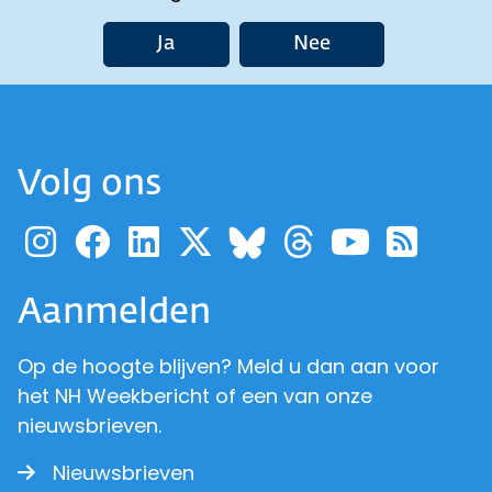
Ja
Nee
Volg ons
Ga naar de pagina van pr
Ga naar de pagina van
Ga naar de pagina 
Ga naar de pagi
Ga naar d
Ga naa
Ga 
Ga naar de p
Aanmelden
Op de hoogte blijven? Meld u dan aan voor
het NH Weekbericht of een van onze
nieuwsbrieven.
Nieuwsbrieven