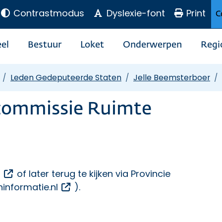
Contrastmodus
Dyslexie-font
Print
C
el
Bestuur
Loket
Onderwerpen
Regi
Leden Gedeputeerde Staten
Jelle Beemsterboer
ncommissie Ruimte
Opent een externe link
n
of later terug te kijken via Provincie
Opent een externe link
informatie.nl
).