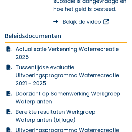
subsidie is aangevraagd en
hoe het geld is besteed.
Opent ee
Bekijk de video
Beleidsdocumenten
Actualisatie Verkenning Waterrecreatie
2025
Tussentijdse evaluatie
Uitvoeringsprogramma Waterrecreatie
2021 – 2025
Doorzicht op Samenwerking Werkgroep
Waterplanten
Bereikte resultaten Werkgroep
Waterplanten (bijlage)
Uitvoeringsprogramma Waterrecreatie