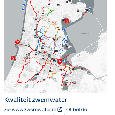
Kwaliteit zwemwater
Opent een externe link
Zie
www.zwemwater.nl
. Of bel de