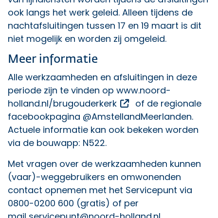
ook langs het werk geleid. Alleen tijdens de
nachtafsluitingen tussen 17 en 19 maart is dit
niet mogelijk en worden zij omgeleid.
Meer informatie
Alle werkzaamheden en afsluitingen in deze
periode zijn te vinden op
www.noord-
Opent een externe li
holland.nl/brugouderkerk
of de regionale
facebookpagina @AmstellandMeerlanden.
Actuele informatie kan ook bekeken worden
via de bouwapp: N522.
Met vragen over de werkzaamheden kunnen
(vaar)-weggebruikers en omwonenden
contact opnemen met het Servicepunt via
0800-0200 600 (gratis) of per
mail
servicepunt@noord-holland.nl
.