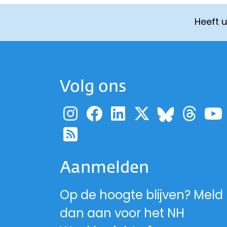
Heeft 
Volg ons
Ga naar de pagina
Ga naar de pag
Ga naar de p
Ga naar d
Ga 
Ga naa
Ga naar de RSS-fe
Aanmelden
Op de hoogte blijven? Meld
dan aan voor het NH