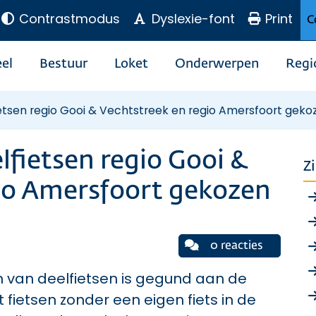
Contrastmodus
Dyslexie-font
Print
C
el
Bestuur
Loket
Onderwerpen
Regi
etsen regio Gooi & Vechtstreek en regio Amersfoort geko
lfietsen regio Gooi &
Z
io Amersfoort gekozen
0 reacties
 van deelfietsen is gegund aan de
fietsen zonder een eigen fiets in de