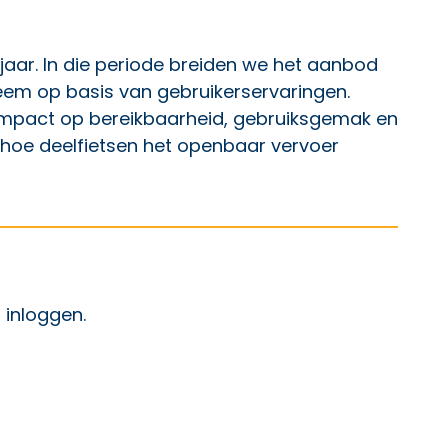
3 jaar. In die periode breiden we het aanbod
teem op basis van gebruikerservaringen.
impact op bereikbaarheid, gebruiksgemak en
oe deelfietsen het openbaar vervoer
p Facebook
ht op X
 bericht op LinkedIn
t
inloggen
.