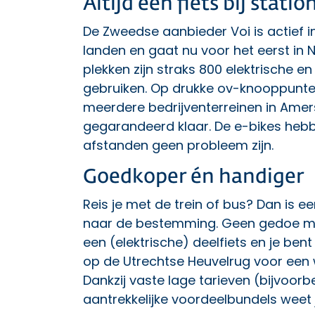
Altijd een fiets bij stati
De Zweedse aanbieder Voi is actief i
landen en gaat nu voor het eerst in
plekken zijn straks 800 elektrische e
gebruiken. Op drukke ov-knooppunte
meerdere bedrijventerreinen in Amer
gegarandeerd klaar. De e-bikes hebb
afstanden geen probleem zijn.
Goedkoper én handiger
Reis je met de trein of bus? Dan is ee
naar de bestemming. Geen gedoe me
een (elektrische) deelfiets en je bent 
op de Utrechtse Heuvelrug voor een w
Dankzij vaste lage tarieven (bijvoo
aantrekkelijke voordeelbundels weet j