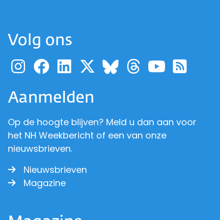
Volg ons
Ga naar de pagina van pr
Ga naar de pagina van
Ga naar de pagina 
Ga naar de pagi
Ga naar d
Ga naa
Ga 
Ga naar de p
Aanmelden
Op de hoogte blijven? Meld u dan aan voor
het NH Weekbericht of een van onze
nieuwsbrieven.
Nieuwsbrieven
Magazine