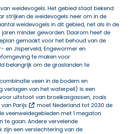
van weidevogels. Het gebied staat bekend
ar strijken de weidevogels neer om in de
antal weidevogels in dit gebied, net als in de
n jaren minder geworden. Daarom heef de
ieplan
gemaakt voor het behoud van de
- en Jisperveld, Engewormer en
efomgeving te maken voor
eld belangrijk om de graslanden te
combinatie veen in de bodem en
 verlagen van het waterpeil) is een
 voor uitstoot van broeikasgassen, zoals
Opent een externe link
van Parijs
moet Nederland tot 2030 de
alle veenweidegebieden met 1 megaton
n te gaan. Andere vervelende
zijn een verslechtering van de