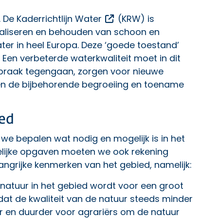
Opent een externe link
. De
Kaderrichtlijn Water
(KRW) is
ealiseren en behouden van schoon en
er in heel Europa. Deze ‘goede toestand’
d. Een verbeterde waterkwaliteit moet in dit
braak tegengaan, zorgen voor nieuwe
en de bijbehorende begroeiing en toename
ed
we bepalen wat nodig en mogelijk is in het
telijke opgaven moeten we ook rekening
ngrijke kenmerken van het gebied, namelijk:
 natuur in het gebied wordt voor een groot
at de kwaliteit van de natuur steeds minder
er en duurder voor agrariërs om de natuur