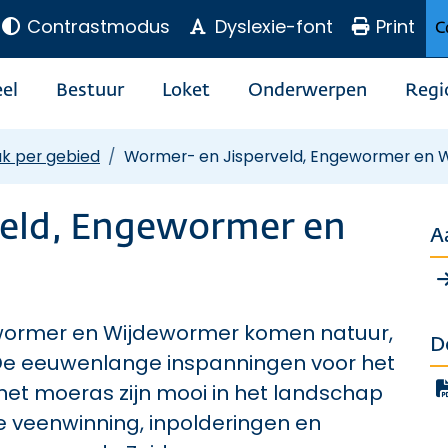
Contrastmodus
Dyslexie-font
Print
C
el
Bestuur
Loket
Onderwerpen
Regi
k per gebied
Wormer- en Jisperveld, Engewormer en 
veld, Engewormer en
A
ewormer en Wijdewormer komen natuur,
D
De eeuwenlange inspanningen voor het
et moeras zijn mooi in het landschap
re veenwinning, inpolderingen en