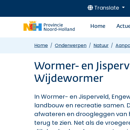
Translate
Home
Actue
Home
Onderwerpen
Natuur
Aanpa
Wormer- en Jisper
Wijdewormer
In Wormer- en Jisperveld, Eng
landbouw en recreatie samen. 
afwateren en droogleggen van h
terug te zien. Net als de vroege