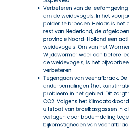
Jisperveld.
Verbeteren van de leefomgeving 
om de weidevogels. In het voorja
polder te broeden. Helaas is het a
rest van Nederland, de afgelope
provincie Noord-Holland een
act
weidevogels. Om van het Wormer
Wijdewormer weer een betere le
de weidevogels, is het bijvoorbe
verbeteren.
Tegengaan van veenafbraak. De 
onderbemalingen (het kunstmatig
probleem in het gebied. Dit zorgt
CO2. Volgens het
Klimaatakkoord 
uitstoot van broeikasgassen in 
verlagen door bodemdaling tege
bijkomstigheden van veenafbraak 