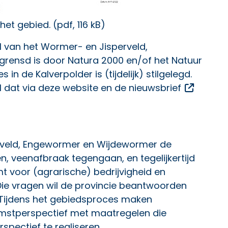
 het gebied
. (pdf, 116 kB)
l van het Wormer- en Jisperveld,
ensd is door Natura 2000 en/of het Natuur
n de Kalverpolder is (tijdelijk) stilgelegd.
Opent e
al dat via deze website en de
nieuwsbrief
rveld, Engewormer en Wijdewormer de
n, veenafbraak tegengaan, en tegelijkertijd
t voor (agrarische) bedrijvigheid en
ie vragen wil de provincie beantwoorden
Tijdens het gebiedsproces maken
stperspectief met maatregelen die
spectief te realiseren.