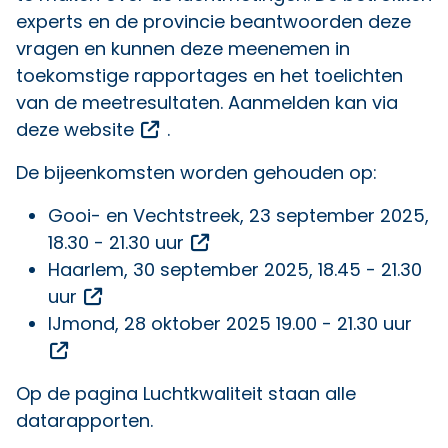
experts en de provincie beantwoorden deze
vragen en kunnen deze meenemen in
toekomstige rapportages en het toelichten
van de meetresultaten. Aanmelden kan via
Opent een externe link
deze website
.
De bijeenkomsten worden gehouden op:
Gooi- en Vechtstreek, 23 september 2025,
Opent een externe link
18.30 - 21.30 uur
Haarlem, 30 september 2025, 18.45 - 21.30
Opent een externe link
uur
IJmond, 28 oktober 2025 19.00 - 21.30 uur
Opent een externe link
Op de
pagina Luchtkwaliteit
staan alle
datarapporten.