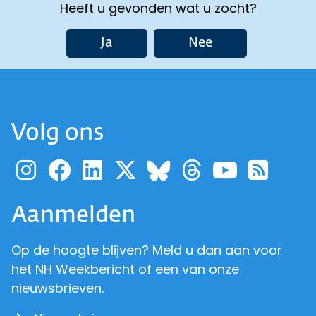
Heeft u gevonden wat u zocht?
Ja
Nee
Volg ons
Ga naar de pagina van pr
Ga naar de pagina van
Ga naar de pagina 
Ga naar de pagi
Ga naar d
Ga naa
Ga 
Ga naar de p
Aanmelden
Op de hoogte blijven? Meld u dan aan voor
het NH Weekbericht of een van onze
nieuwsbrieven.