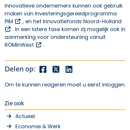
Innovatieve ondernemers kunnen ook gebruik
maken van
Investeringsgereedprogramma
Opent een externe link
PIM
, en het
Innovatiefonds Noord-Holland
Opent een externe link
. In een latere fase komen zij mogelijk ook in
aanmerking voor ondersteuning vanuit
Opent een externe link
ROMInWest
.
Deel dit bericht op Facebook
Deel dit bericht op X
Deel dit bericht op Lin
Delen op:
Om te kunnen reageren moet u eerst
inloggen
.
Zie ook
Actueel
Economie & Werk