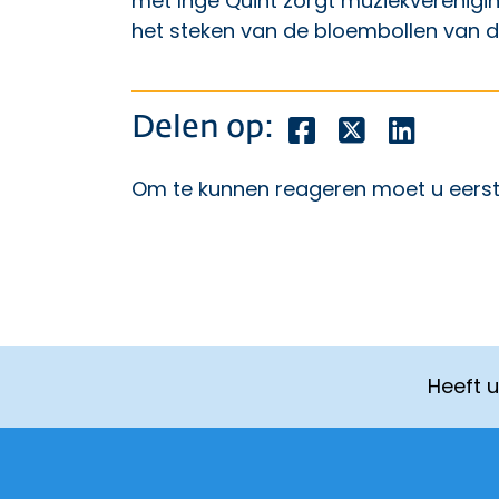
met Inge Quint zorgt muziekverenigi
het steken van de bloembollen van 
Deel dit bericht o
Deel dit beric
Deel dit
Delen op:
Om te kunnen reageren moet u eers
Heeft 