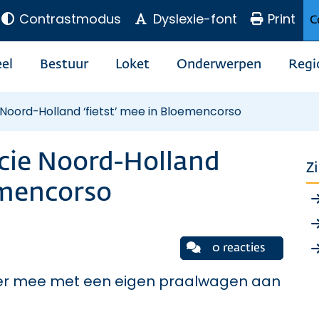
Contrastmodus
Dyslexie-font
Print
C
el
Bestuur
Loket
Onderwerpen
Regi
Noord-Holland ‘fietst’ mee in Bloemencorso
cie Noord-Holland
Z
oemencorso
0 reacties
 weer mee met een eigen praalwagen aan