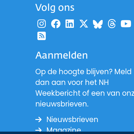
Volg ons
Ga naar de pagina
Ga naar de pag
Ga naar de p
Ga naar d
Ga 
Ga naa
Ga naar de RSS-fe
Aanmelden
Op de hoogte blijven? Meld
dan aan voor het NH
Weekbericht of een van on
nieuwsbrieven.
Nieuwsbrieven
Magazine