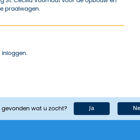
ng St. Cecilia Voorhout voor de opbouw en
de praalwagen.
p Facebook
ht op X
 bericht op LinkedIn
t
inloggen
.
u gevonden wat u zocht?
Ja
Ne