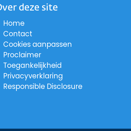
ver deze site
Home
 op Instagram
and op Facebook
lland op LinkedIn
-Holland op X
 Noord-Holland op Threads
cie Noord-Holland op YouTub
ord-Holland op Bluesky
Contact
rovincie Noord-Holland
Cookies aanpassen
Proclaimer
Toegankelijkheid
Privacyverklaring
Responsible Disclosure