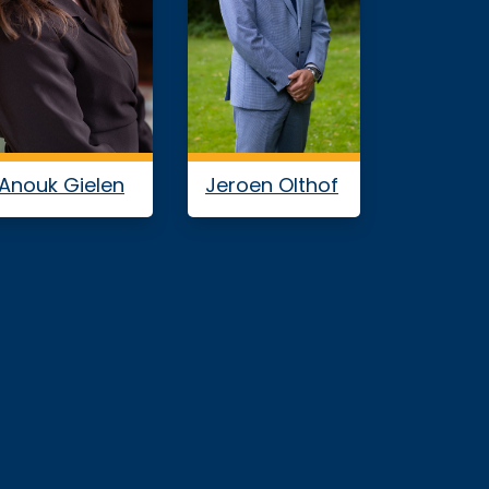
Anouk Gielen
Jeroen Olthof