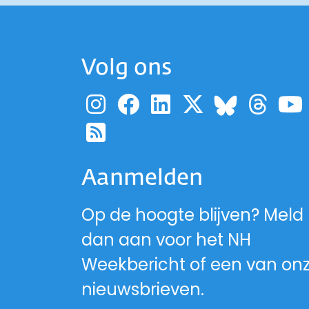
Volg ons
Ga naar de pagina
Ga naar de pag
Ga naar de p
Ga naar d
Ga 
Ga naa
Ga naar de RSS-fe
Aanmelden
Op de hoogte blijven? Meld
dan aan voor het NH
Weekbericht of een van on
nieuwsbrieven.