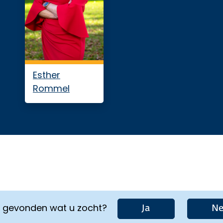
Esther
Rommel
u gevonden wat u zocht?
Ja
Ne