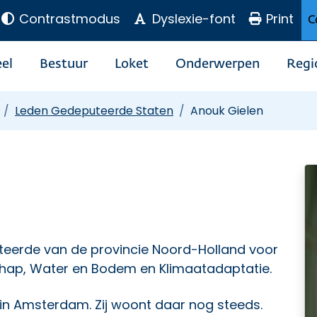
Contrastmodus
Dyslexie-font
Print
C
el
Bestuur
Loket
Onderwerpen
Regi
Leden Gedeputeerde Staten
Anouk Gielen
teerde van de provincie Noord-Holland voor
chap, Water en Bodem en Klimaatadaptatie.
 in Amsterdam. Zij woont daar nog steeds.