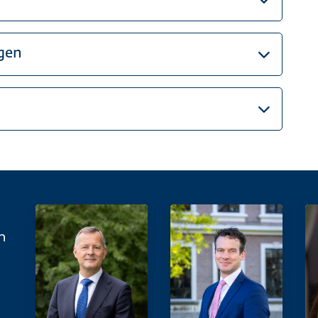
gen
n