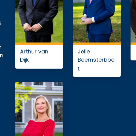
s
n
Arthur van
Jelle
n.
Dijk
Beemsterboe
r