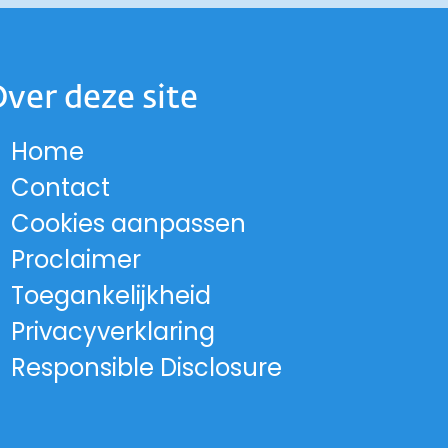
ver deze site
Home
 op Instagram
and op Facebook
lland op LinkedIn
-Holland op X
 Noord-Holland op Threads
cie Noord-Holland op YouTub
ord-Holland op Bluesky
Contact
rovincie Noord-Holland
Cookies aanpassen
Proclaimer
Toegankelijkheid
Privacyverklaring
Responsible Disclosure