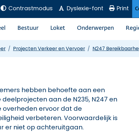
Contrastmodus
Dyslexie-font
Print
C
el
Bestuur
Loket
Onderwerpen
Regi
oer
Projecten Verkeer en Vervoer
N247 Bereikbaarhe
emers hebben behoefte aan een
e deelprojecten aan de N235, N247 en
 overheden ervoor dat de
ligheid verbeteren. Voorwaardelijk is
r er niet op achteruitgaan.