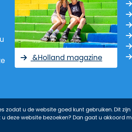
ed met nieuwsberichten van p
 u
&Holland magazine
ze
s zodat u de website goed kunt gebruiken. Dit zijn
t u deze website bezoeken? Dan gaat u akkoord m
2026 © Alle rechten voorbehouden.