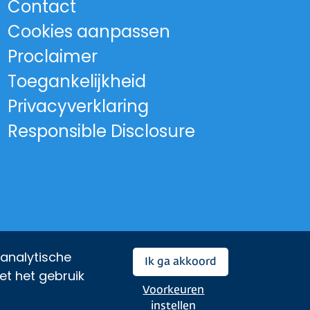
Contact
rovincie Noord-Holland
Cookies aanpassen
Proclaimer
Toegankelijkheid
Privacyverklaring
Responsible Disclosure
 analytische
Ik ga akkoord
et het gebruik
Voorkeuren
instellen