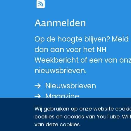
Ga naar de RSS-fe
Aanmelden
Op de hoogte blijven? Meld
dan aan voor het NH
Weekbericht of een van on
nieuwsbrieven.
Nieuwsbrieven
Magazine
Wij gebruiken op onze website cookie
cookies en cookies van YouTube. Wil
van deze cookies.