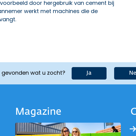
Bijvoorbeeld door hergebruik van cement bij
annemer werkt met machines die de
pvangt.
u gevonden wat u zocht?
Ja
Ne
Magazine
O
 van provincie Noord-Holland
ina van provincie Noord-Holl
agina van provincie Noord-Ho
e pagina van provincie Noord
naar de pagina van provincie
Ga naar de pagina van provin
r de pagina van provincie No