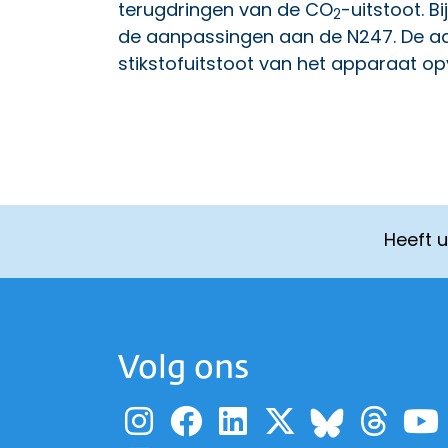
terugdringen van de CO
-uitstoot. 
2
de aanpassingen aan de N247. De a
stikstofuitstoot van het apparaat o
Heeft 
Volg ons
Ga naar de pagina
Ga naar de pag
Ga naar de p
Ga naar d
Ga 
Ga naa