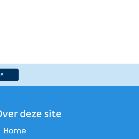
e
ver deze site
Home
 op Instagram
and op Facebook
lland op LinkedIn
-Holland op X
 Noord-Holland op Threads
cie Noord-Holland op YouTub
ord-Holland op Bluesky