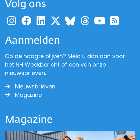
Volg ons
Ga naar de pagina van pr
Ga naar de pagina van
Ga naar de pagina 
Ga naar de pagi
Ga naar d
Ga naa
Ga 
Ga naar de p
Aanmelden
Op de hoogte blijven? Meld u dan aan voor
het NH Weekbericht of een van onze
nieuwsbrieven.
Nieuwsbrieven
Magazine
Magazine