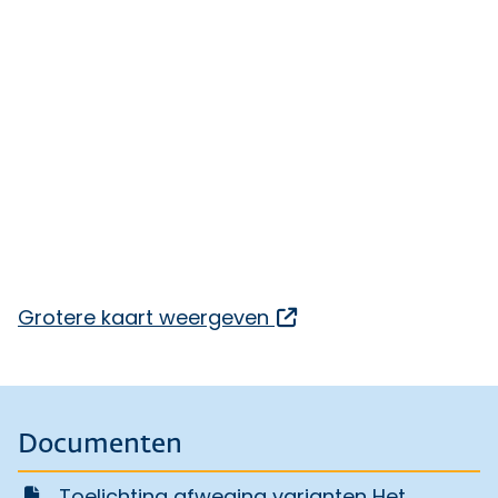
Opent een externe l
Grotere kaart weergeven
Documenten
Toelichting afweging varianten Het