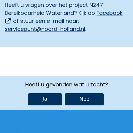
Heeft u vragen over het project N247
Bereikbaarheid Waterland? Kijk op
Facebook
Opent een externe link
of stuur een e-mail naar:
servicepunt@noord-holland.nl
.
Heeft u gevonden wat u zocht?
Ja
Nee