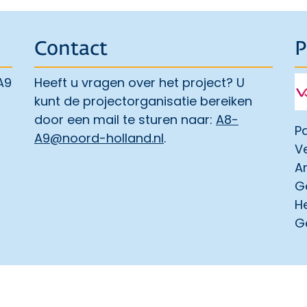
Contact
P
A9
Heeft u vragen over het project? U
kunt de projectorganisatie bereiken
door een mail te sturen naar:
A8-
Pa
A9@noord-holland.nl
.
Ve
A
G
H
G