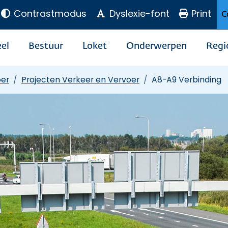
Contrastmodus
Dyslexie-font
Print
C
el
Bestuur
Loket
Onderwerpen
Regi
oer
Projecten Verkeer en Vervoer
A8-A9 Verbinding