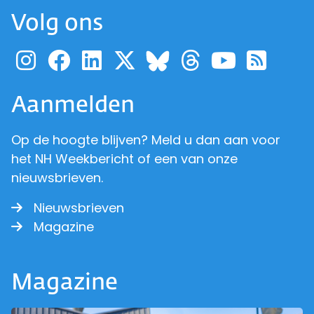
Volg ons
Ga naar de pagina van pr
Ga naar de pagina van
Ga naar de pagina 
Ga naar de pagi
Ga naar d
Ga naa
Ga 
Ga naar de p
Aanmelden
Op de hoogte blijven? Meld u dan aan voor
het NH Weekbericht of een van onze
nieuwsbrieven.
Nieuwsbrieven
Magazine
Magazine