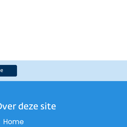
e
ver deze site
Home
 op Instagram
and op Facebook
lland op LinkedIn
-Holland op X
 Noord-Holland op Threads
cie Noord-Holland op YouTub
ord-Holland op Bluesky