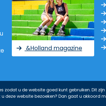
ed met nieuwsberichten van p
 u
&Holland magazine
ze
s zodat u de website goed kunt gebruiken. Dit zijn
t u deze website bezoeken? Dan gaat u akkoord m