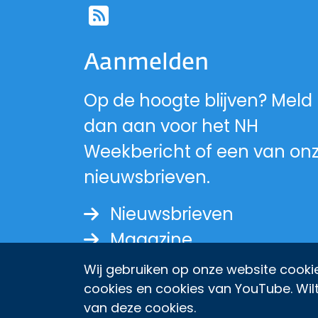
Ga naar de RSS-fe
Aanmelden
Op de hoogte blijven? Meld
dan aan voor het NH
Weekbericht of een van on
nieuwsbrieven.
Nieuwsbrieven
Magazine
Wij gebruiken op onze website cookie
cookies en cookies van YouTube. Wil
van deze cookies.