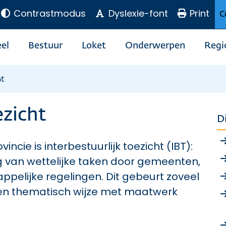
Contrastmodus
Dyslexie-font
Print
C
el
Bestuur
Loket
Onderwerpen
Regi
ht
ezicht
D
ncie is interbestuurlijk toezicht (IBT):
g van wettelijke taken door gemeenten,
lijke regelingen. Dit gebeurt zoveel
en thematisch wijze met maatwerk