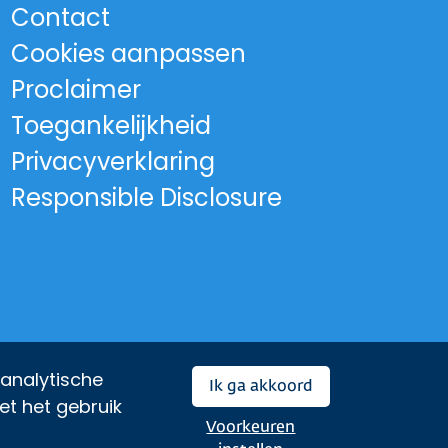
Contact
rovincie Noord-Holland
Cookies aanpassen
Proclaimer
Toegankelijkheid
Privacyverklaring
Responsible Disclosure
 analytische
Ik ga akkoord
et het gebruik
Voorkeuren