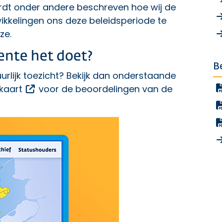
dt onder andere beschreven hoe wij de
ikkelingen ons deze beleidsperiode te
jze
.
nte het doet?
B
uurlijk toezicht? Bekijk dan onderstaande
Opent een externe link
 kaart
voor de beoordelingen van de