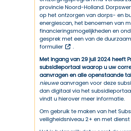
provincie Noord-Holland.
Dorpswe
op het ontzorgen van dorps- en buur
energiescan, het benoemen van ma
financieringsmogelijkheden en onde
gesprek met een van de duurzaamh
Opent een externe link
formulier
.
Met ingang van 29 juli 2024 heeft 
subsidieportaal waarop u uw corr
aanvragen en alle openstaande tak
nieuwe
aanvragen voor deze subsid
dan digitaal via het subsidieportaa
vindt u hierover meer informatie.
Om gebruik te maken van het Subsi
veiligheidsniveau 2+ en met dienst 