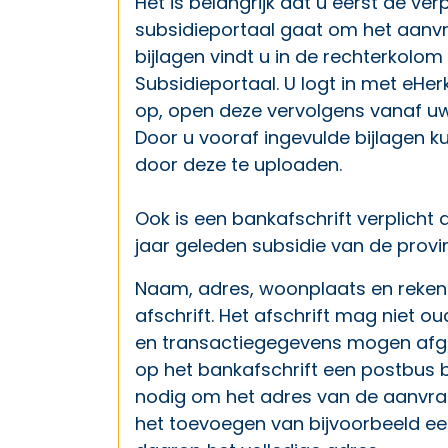
Het is belangrijk dat u eerst de ver
subsidieportaal gaat om het aanvra
bijlagen vindt u in de rechterkolom
Subsidieportaal. U logt in met eHer
op, open deze vervolgens vanaf uw
Door u vooraf ingevulde bijlagen 
door deze te uploaden.
Ook is een bankafschrift verplicht 
jaar geleden subsidie van de prov
Naam, adres, woonplaats en reken
afschrift. Het afschrift mag niet 
en transactiegegevens mogen afg
op het bankafschrift een postbus b
nodig om het adres van de aanvrage
het toevoegen van bijvoorbeeld ee