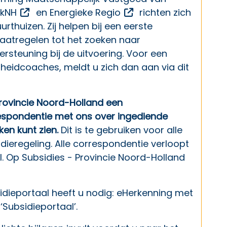
Opent een externe link
Opent een externe li
rkNH
en
Energieke Regio
richten zich
thuizen. Zij helpen bij een eerste
atregelen tot het zoeken naar
rsteuning bij de uitvoering. Voor een
eidcoaches, meldt u zich dan aan via
dit
Provincie Noord-Holland een
espondentie met ons over ingediende
en kunt zien.
Dit is te gebruiken voor alle
ieregeling. Alle correspondentie verloopt
l. Op
Subsidies - Provincie Noord-Holland
dieportaal heeft u nodig: eHerkenning met
‘Subsidieportaal’.