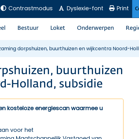
Contrastmodus
Dyslexie-font
Print
C
el
Bestuur
Loket
Onderwerpen
Regi
aming dorpshuizen, buurthuizen en wijkcentra Noord-Holl
pshuizen, buurthuizen
d-Holland, subsidie
een kosteloze energiescan waarmee u
aan voor het
ming Maatschappelijk Vastgoed
van