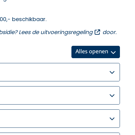
000,- beschikbaar.
Opent een ex
bsidie? Lees de
uitvoeringsregeling
door.
Alles openen