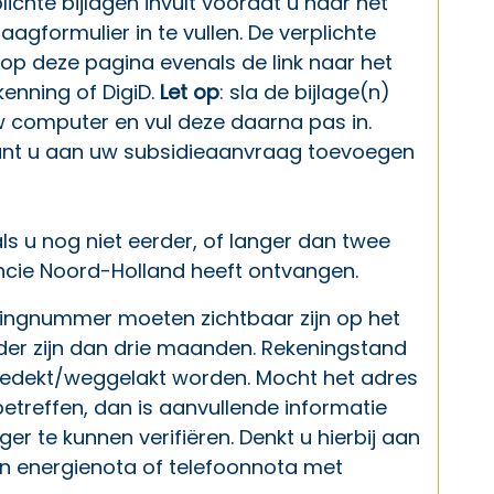
plichte bijlagen invult voordat u naar het
agformulier in te vullen. De verplichte
 op deze pagina evenals de link naar het
kenning of DigiD.
Let op
: sla de bijlage(n)
 computer en vul deze daarna pas in.
kunt u aan uw subsidieaanvraag toevoegen
als u nog niet eerder, of langer dan twee
incie Noord-Holland heeft ontvangen.
ingnummer moeten zichtbaar zijn op het
ouder zijn dan drie maanden. Rekeningstand
edekt/weggelakt worden. Mocht het adres
etreffen, dan is aanvullende informatie
r te kunnen verifiëren. Denkt u hierbij aan
n energienota of telefoonnota met