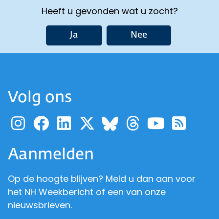
Heeft u gevonden wat u zocht?
Ja
Nee
Volg ons
Ga naar de pagina van pr
Ga naar de pagina van
Ga naar de pagina 
Ga naar de pagi
Ga naar d
Ga naa
Ga 
Ga naar de p
Aanmelden
Op de hoogte blijven? Meld u dan aan voor
het NH Weekbericht of een van onze
nieuwsbrieven.