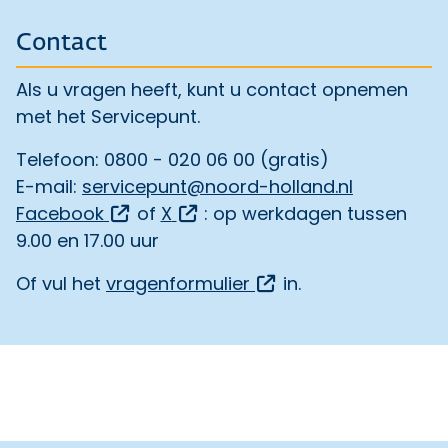
Contact
Als u vragen heeft, kunt u contact opnemen
met het Servicepunt.
Telefoon: 0800 - 020 06 00 (gratis)
E-mail:
servicepunt@noord-holland.nl
Opent een externe link
Opent een externe link
Facebook
of
X
: op werkdagen tussen
9.00 en 17.00 uur
Opent een externe l
Of vul het
vragenformulier
in.