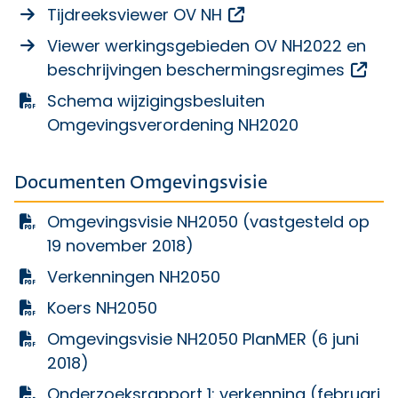
Opent een externe l
Tijdreeksviewer OV NH
Viewer werkingsgebieden OV NH2022 en
Ope
beschrijvingen beschermingsregimes
Schema wijzigingsbesluiten
Omgevingsverordening NH2020
Documenten Omgevingsvisie
Omgevingsvisie NH2050 (vastgesteld op
19 november 2018)
Verkenningen NH2050
Koers NH2050
Omgevingsvisie NH2050 PlanMER (6 juni
2018)
Onderzoeksrapport 1: verkenning (februari