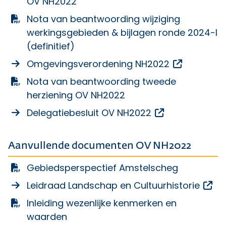
OV NH2022
Nota van beantwoording wijziging
werkingsgebieden & bijlagen ronde 2024-I
(definitief)
Opent een
Omgevingsverordening NH2022
Nota van beantwoording tweede
herziening OV NH2022
Opent een ext
Delegatiebesluit OV NH2022
Aanvullende documenten OV NH2022
Gebiedsperspectief Amstelscheg
Op
Leidraad Landschap en Cultuurhistorie
Inleiding wezenlijke kenmerken en
waarden