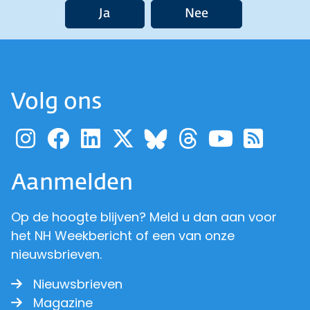
Ja
Nee
Volg ons
Ga naar de pagina van pr
Ga naar de pagina van
Ga naar de pagina 
Ga naar de pagi
Ga naar d
Ga naa
Ga 
Ga naar de p
Aanmelden
Op de hoogte blijven? Meld u dan aan voor
het NH Weekbericht of een van onze
nieuwsbrieven.
Nieuwsbrieven
Magazine