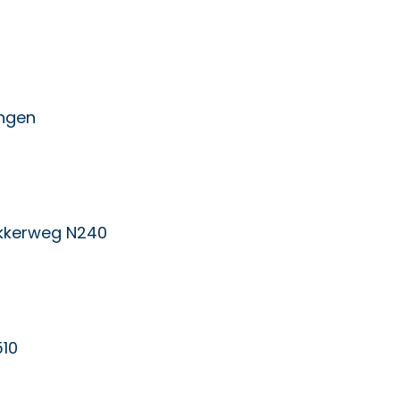
ngen
kkerweg N240
510