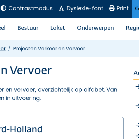
Contrastmodus
Dyslexie-font
Print
C
el
Bestuur
Loket
Onderwerpen
Regi
oer
Projecten Verkeer en Vervoer
en Vervoer
A
er en vervoer, overzichtelijk op alfabet. Van
n in uitvoering.
rd-Holland