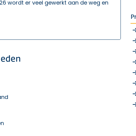
26 wordt er veel gewerkt aan de weg en
P
heden
and
en