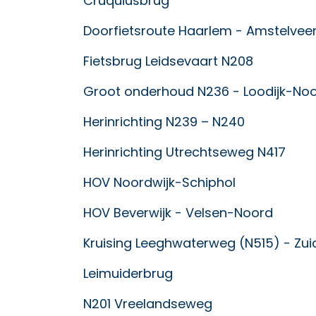
Cruquiusbrug
Doorfietsroute Haarlem - Amstelvee
Fietsbrug Leidsevaart N208
Groot onderhoud N236 - Loodijk-No
Herinrichting N239 – N240
Herinrichting Utrechtseweg N417
HOV Noordwijk-Schiphol
HOV Beverwijk - Velsen-Noord
Kruising Leeghwaterweg (N515) - Zu
Leimuiderbrug
N201 Vreelandseweg