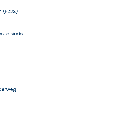
n (F232)
ordereinde
iderweg